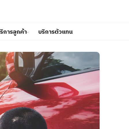
ริการลูกค้า
บริการตัวแทน
วเรือ
ร
ำเนิน
ม