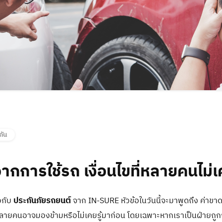
การประชุมผู้ถือหุ้น
ค้นหาสาขา / จุดให้บริการ
ติดต่อนักลงทุนสัมพันธ์
มาตรฐานกรอบระยะเวลาให้บริ
ข้อแนะนำ/ร้องเรียน
กัน
กการใช้รถ เงื่อนไขที่หลายคนไม่เค
วกับ
ประกันภัยรถยนต์
จาก IN-SURE หัวข้อในวันนี้จะมาพูดถึง ค่าขาด
รหลายคนอาจมองข้ามหรือไม่เคยรู้มาก่อน โดยเฉพาะหากเราเป็นฝ่ายถูก