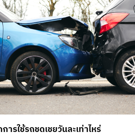
การใช้รถชดเชยวันละเท่าไหร่