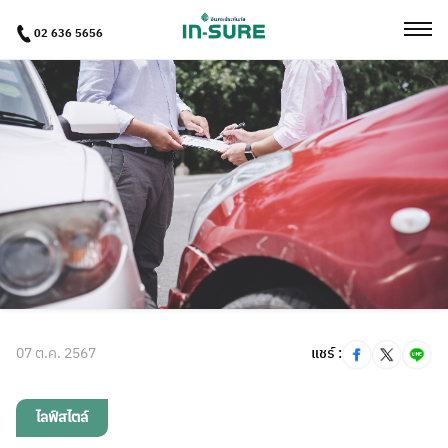
02 636 5656
07 ต.ค. 2567
แชร์ :
ไลฟ์สไตล์