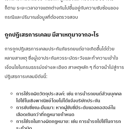
ก็ตาม ระยะเวลาอาจแตกต่างกันไปขึ้นอยู่กับความซับซ้อนของ
กรณีและปริมาณข้อมูลที่ต้องตรวจสอบ
ถูกปฏิเสธการเคลม มีสาเหตุมาจากอะไร
การถูกปฏิเสธการเคลมประกันภัยรถยนต์อาจเกิดขึ้นได้ด้วย
หลายสาเหตุ ซึ่งผู้เอาประกันควรระมัดระวังและทำความเข้าใจ
เงื่อนไขในกรมธรรม์อย่างละเอียด สาเหตุหลัก ๆ ที่อาจนำไปสู่การ
ปฏิเสธการเคลมมีดังนี้:
การใช้รถผิดวัตถุประสงค์: เช่น การนำรถยนต์ส่วนบุคคล
ไปใช้ในเชิงพาณิชย์โดยไม่ได้แจ้งบริษัทประกัน
การขับขี่ขณะมึนเมา: หากผู้ขับขี่มีระดับแอลกอฮอล์ใน
เลือดเกินกว่าที่กฎหมายกำหนด
การใช้รถในทางผิดกฎหมาย: เช่น การนำรถไปใช้ในการก
ระทำผิด