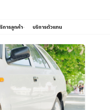
ริการลูกค้า
บริการตัวแทน
วเรือ
ร
ำเนิน
ม