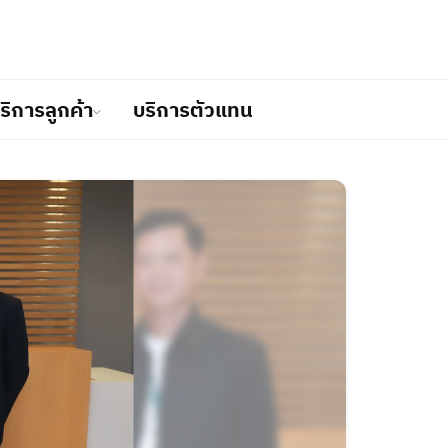
ริการลูกค้า
บริการตัวแทน
วเรือ
ร
ำเนิน
ม